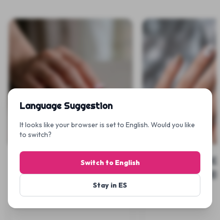
Ajout rapide
Ajout rap
Language Suggestion
It looks like your browser is set to English. Would you like
to switch?
Crossfire Lilac Goth
Silver Petal G
Switch to English
- Uñas Press On
Uñas Press O
Stay in ES
€15.99
€21.99