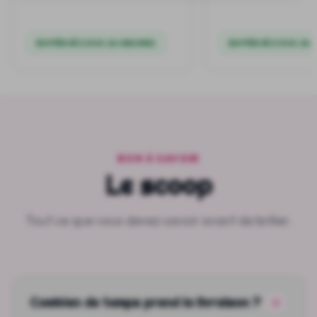
EXPÉDIÉ SOUS 24 HEURES
EXPÉDIÉ SOUS 24 
BON À SAVOIR
Le scoop
Tout ce que vous devez savoir avant de briller.
Combien de temps prend la livraison ?