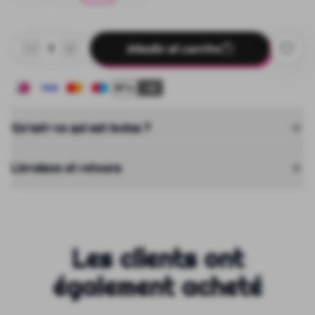
Añadir al carrito
1
+2
Qu'est-ce qui est inclus ?
Livraison et retours
Les clients ont
également acheté