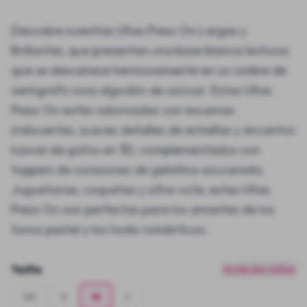
Descubre nuestras Uñas Press On Largas y
Brillantes, que presentan una base blanca lechosa
que se desvanece hermosamente en un ombre de
aerógrafo rosa algodón de azúcar. Estas Uñas
Press On están adornadas con escamas
iridiscentes, suaves detalles de estrellas y encantos
kawaii de gatos en 3D, complementados con
toppers de corazones de gelatina azucarada.
Juguetonas, coquetas y ultra-cute, estas Uñas
Press On son perfectas para los amantes de los
tonos pastel y los looks románticos.
Taille
Guide des tailles
XS
S
M
L