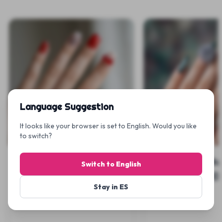
Ajout rapide
Ajout rap
Language Suggestion
It looks like your browser is set to English. Would you like
to switch?
Cherry Bow Kawaii
Arctic Teal P
Switch to English
Cat - Uñas Press On
Uñas Press O
Stay in ES
€15.99
€15.99