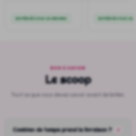
EXPÉDIÉ SOUS 24 HEURES
EXPÉDIÉ SOUS 24 
BON À SAVOIR
Le scoop
Tout ce que vous devez savoir avant de briller.
Combien de temps prend la livraison ?