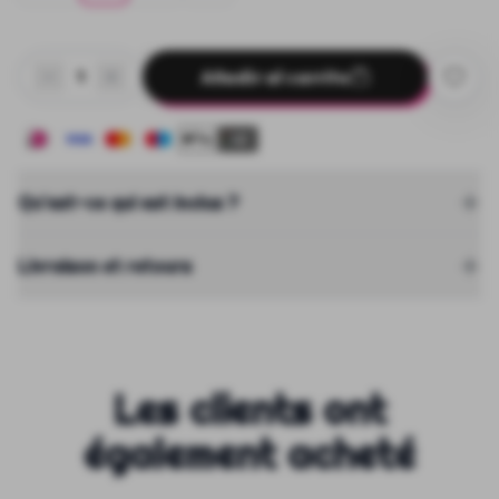
Añadir al carrito
1
+2
Qu'est-ce qui est inclus ?
Livraison et retours
Les clients ont
également acheté