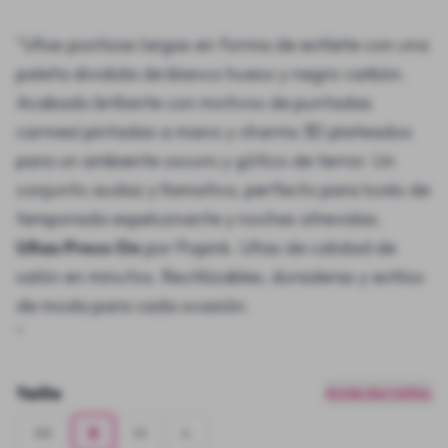
"Uñas postizas largas en forma de estilete con una
paleta dividida de blanco hueso y negro carbón.
Acabado brillante con motivos de puntadas
carmesí pintadas a mano y charms 3D plateados
para un ambiente oscuro y gótico de terror. Un
conjunto audaz y llamativo, perfecto para looks de
temporada espeluznante y noches atrevidas.
Uñas Press On
por Popink. Uñas de calidad de
salón en minutos. Reutilizables, duraderas y estilos
de moda para cada ocasión.
"
Taille
Guide des tailles
XS
S
M
L