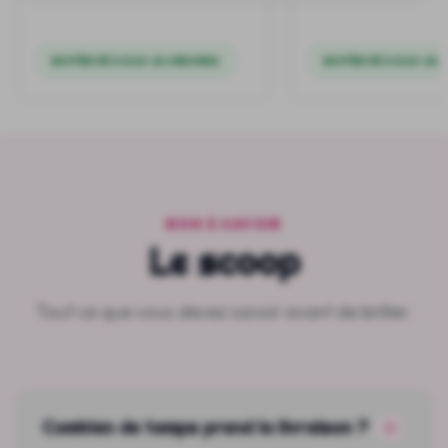
EXPÉDIÉ SOUS 24 HEURES
EXPÉDIÉ SOUS 24 
BON À SAVOIR
Le scoop
Tout ce que vous devez savoir avant de briller.
Combien de temps prend la livraison ?