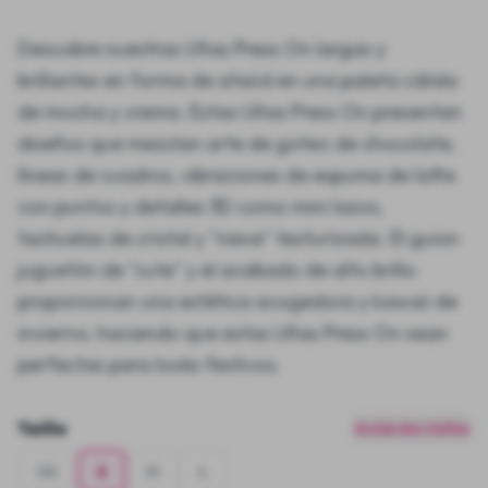
Descubre nuestras Uñas Press On largas y
brillantes en forma de ataúd en una paleta cálida
de mocha y crema. Estas Uñas Press On presentan
diseños que mezclan arte de goteo de chocolate,
líneas de cuadros, vibraciones de espuma de latte
con puntos y detalles 3D como mini lazos,
tachuelas de cristal y "nieve" texturizada. El guion
juguetón de "cute" y el acabado de alto brillo
proporcionan una estética acogedora y kawaii de
invierno, haciendo que estas Uñas Press On sean
perfectas para looks festivos.
Taille
Guide des tailles
XS
S
M
L