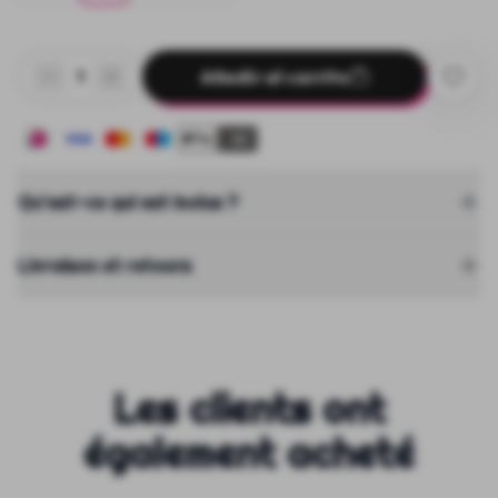
Añadir al carrito
1
+2
Qu'est-ce qui est inclus ?
Livraison et retours
Les clients ont
également acheté